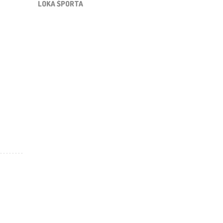
LOKA ŠPORTA
Outlook Live