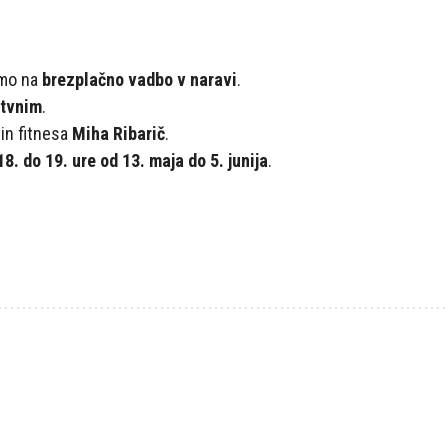
dar
iCalendar
Office 365
imo na
brezplačno vadbo v naravi
.
ktvnim
.
 in fitnesa
Miha Ribarič
.
18. do 19. ure od 13. maja do 5. junija
.