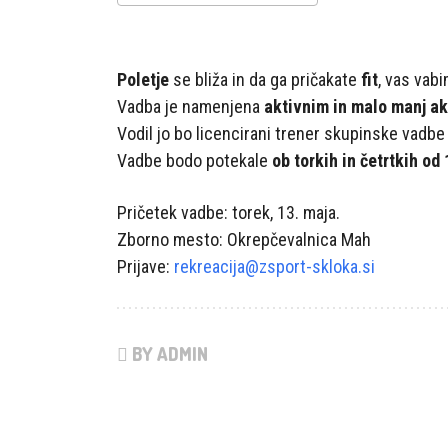
Prenesi ICS
Googlov kole
Poletje
se bliža in da ga pričakate
fit
, vas vab
Vadba je namenjena
aktivnim in malo manj a
Vodil jo bo licencirani trener skupinske vadbe
Vadbe bodo potekale
ob torkih in četrtkih od 
Pričetek vadbe: torek, 13. maja.
Zborno mesto: Okrepčevalnica Mah
Prijave:
rekreacija@zsport-skloka.si
BY ADMIN