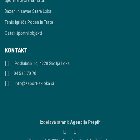
Športna dvorana Trata
Bazen in savne Stara Loka
Tenis igrišča Poden in Trata
Ostali športni objekti
KONTAKT
Podlubnik 1c, 4220 Škofja Loka
04 515 70 70
info@zsport-skloka.si
Izdelava strani: Agencija Prepih