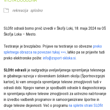
rekreacija
splošno
SLOfit odrasli bomo prvič izvedli v Škofji Loki, 18. maja 2024 na OŠ
Škofja Loka – Mesto.
Testiranje je brezplačno. Prijave na testiranje so obvezne
preko
spletnega obrazca na povezavi tukaj >>>,
lahko pa se prijavite tudi
preko elektronske pošte:
info@zsport-skloka.si
.
SLOfit odrasli
je nadgradnja uveljavljenega spremljanja telesnega
in gibalnega razvoja v slovenskem šolskem okolju (Športnovzgojni
karton), ki vam omogoča spremljanje telesne zmogljivosti tudi v
odrasli dobi. Njegov namen je spodbuditi odrasle k diagnosticiranju
in spremljanju njihove telesne zmogljivosti za ustrezno načrtovanje
in izvedbo vadbenih programov in samoorganizirane športne in
druge telesne dejavnosti. Več o programu
na spletni strani SLOfit