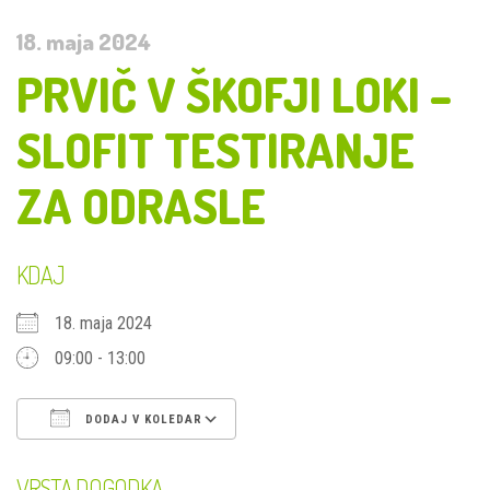
18. maja 2024
PRVIČ V ŠKOFJI LOKI –
SLOFIT TESTIRANJE
ZA ODRASLE
KDAJ
18. maja 2024
09:00 - 13:00
DODAJ V KOLEDAR
Prenesi ICS
Googlov koledar
iCal
VRSTA DOGODKA