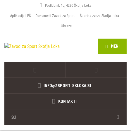
Podlubnik 1c, 4220 Škofja Loka
Aplikacija LPŠ
Dokumenti Zavod za šport
Športna zveza Škofja Loka
Obrazci
MENI
INFO@ZSPORT-SKLOKA.SI
KONTAKTI