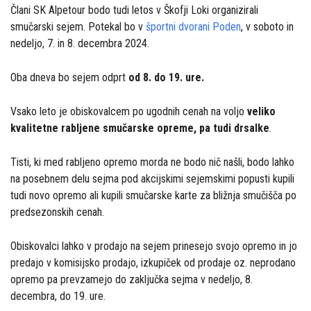
Člani SK Alpetour bodo tudi letos v Škofji Loki organizirali
smučarski sejem. Potekal bo v
športni dvorani Poden
, v soboto in
nedeljo, 7. in 8. decembra 2024.
Oba dneva bo sejem odprt
od 8. do 19. ure.
Vsako leto je obiskovalcem po ugodnih cenah na voljo
veliko
kvalitetne rabljene smučarske opreme, pa tudi drsalke
.
Tisti, ki med rabljeno opremo morda ne bodo nič našli, bodo lahko
na posebnem delu sejma pod akcijskimi sejemskimi popusti kupili
tudi novo opremo ali kupili smučarske karte za bližnja smučišča po
predsezonskih cenah.
Obiskovalci lahko v prodajo na sejem prinesejo svojo opremo in jo
predajo v komisijsko prodajo, izkupiček od prodaje oz. neprodano
opremo pa prevzamejo do zaključka sejma v nedeljo, 8.
decembra, do 19. ure.