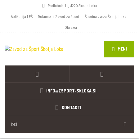
Podlubnik 1c, 4220 Škofja Loka
Aplikacija LPŠ
Dokumenti Zavod za šport
Športna zveza Škofja Loka
Obrazci
MENI
INFO@ZSPORT-SKLOKA.SI
KONTAKTI