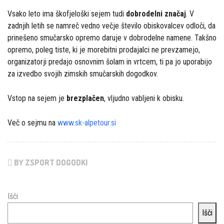
Vsako leto ima škofjeloški sejem tudi
dobrodelni značaj
. V
zadnjih letih se namreč vedno večje število obiskovalcev odloči, da
prinešeno smučarsko opremo daruje v dobrodelne namene. Takšno
opremo, poleg tiste, ki je morebitni prodajalci ne prevzamejo,
organizatorji predajo osnovnim šolam in vrtcem, ti pa jo uporabijo
za izvedbo svojih zimskih smučarskih dogodkov.
Vstop na sejem je
brezplačen
, vljudno vabljeni k obisku.
Več o sejmu na
www.sk-alpetour.si
BY ZSPORT DOGODKI
Išči
Išči