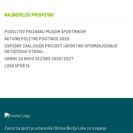
NAJNOVEJŠI PRISPEVKI
PODELITEV PRIZNANJ MLADIM ŠPORTNIKOM
AKTIVNE POLETNE POČITNICE 2026
USPEŠNO ZAKLJUČEN PROJEKT »ŠPORTNO OPISMENJEVANJE
VRTČEVSKIH OTROK«
URNIKI ZA NOVO SEZONO 2026/2027
LOKA ŠPORTA
Zavod za šport je ustanovila Občina Škofja Loka za izvajanje