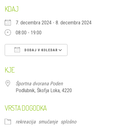
KDAJ
7. decembra 2024 - 8. decembra 2024
08:00 - 19:00
DODAJ V KOLEDAR
Prenesi ICS
Googlov koledar
iCal
KJE
Športna dvorana Poden
Podlubnik, Škofja Loka, 4220
VRSTA DOGODKA
rekreacija
smučanje
splošno